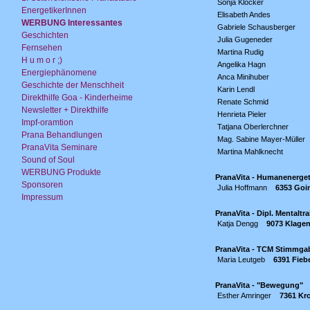
Sonja Klocker
EnergetikerInnen
Elisabeth Andes
WERBUNG Interessantes
Gabriele Schausberger
Geschichten
Julia Gugeneder
Fernsehen
Martina Rudig
H u m o r ;)
Angelika Hagn
Energiephänomene
Anca Minihuber
Geschichte der Menschheit
Karin Lendl
Direkthilfe Goa - Kinderheime
Renate Schmid
Newsletter + Direkthilfe
Henrieta Pieler
Impf-oramtion
Tatjana Oberlerchner
Prana Behandlungen
Mag. Sabine Mayer-Müller
PranaVita Seminare
Martina Mahlknecht
Sound of Soul
WERBUNG Produkte
PranaVita - Humanenergeti
Sponsoren
Julia Hoffmann
6353 Goi
Impressum
PranaVita - Dipl. Mentaltra
Katja Dengg
9073 Klagen
PranaVita - TCM Stimmgab
Maria Leutgeb
6391 Fieb
PranaVita - "Bewegung"
Esther Amringer
7361 Kr