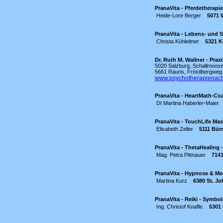
PranaVita - Pferdetherapi
Heide-Lore Berger
5071 
PranaVita - Lebens- und S
Christa Kühleitner
5321 K
Dr. Ruth M. Wallner - Prax
5020 Salzburg, Schallmoose
5661 Rauris, Fröstlbergwe
www.psychotherapienac
PranaVita - HeartMath-Co
DI Martina Haberler-Maier
PranaVita - TouchLife Ma
Elisabeth Zeller
5111 Bü
PranaVita - ThetaHealing 
Mag. Petra Pittnauer
714
PranaVita - Hypnose & Me
Martina Kurz
6380 St. J
PranaVita - Reiki - Symbo
Ing. Christof Knaflic
5301