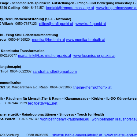
Massage - schamanisch-spirituelle Aufstellungen - Pflege- und Bewegungsworkshops 
5440 Golling
0664-8474157
kontakt@irmgardmassage.at
www.irmgardmassage.a
ty, Reiki, Narbenentstörung (SCL - Methode)
0 Villach
0650-7887123
office@kraft-punkt.at
www.kraft-punkt.at
eiki - Feng Shui Lebensraumberatung
segg
0650-9436920
monika@hrobath.at
www.monika-hrobath.at
 - Kosmische Transformation
60-2170077
maria.fink@kosmische-praxis.at
www.kosmische-praxis.at
langtherapie)
Tirol
0664-6622307
sandrahandle@gmail.com
Kommunikation
321 St. Margarethen a.d. Raab
0664-8731066
r.heine-mernik@gmx.at
ik - Räuchern für Mensch,Tier & Raum - Klangmassage - Körbler - IL-DO Körperkerze
5
0676-944 0 929
leo.toetzl@a1.net
anenergetik - Raindrop practitioner - Smoveys - Touch for Health
St. Pölten
0676-5797942
wohlbefinden@kraushofer.eu
wohlbefinden.kraushofer.e
020 Salzburg
0688-8605655
shiatsu.hable-mayer@tele2.at
www.shiatsu-and-m