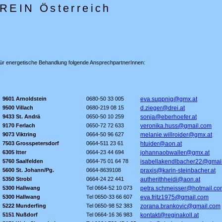
EIN Österreich
für energetische Behandlung folgende AnsprechpartnerInnen:
9601 Arnoldstein
0680-50 33 005
eva.suppnig@gmx.at
9500 Villach
0680-219 08 15
d.zieger@drei.at
9433 St. Andrä
0650-50 10 259
sonja@eberhoefer.at
9170 Ferlach
0650-72 72 633
veronika.huss@gmail.com
9073 Viktring
0664-50 96 627
melanie.willroider@gmx.at
7503 Grosspetersdorf
0664-511 23 61
htuider@aon.at
6305 Itter
0664-23 44 694
johannaobwaller@gmx.at
5760 Saalfelden
0664-75 01 64 78
isabellakendlbacher22@gmai
5600 St. Johann/Pg.
0664-8639108
praxis@karin-steinbacher.at
5350 Strobl
0664-24 22 441
autherithheidi@aon.at
5300 Hallwang
Tel 0664-52 10 073
petra.schmeisser@hotmail.co
5300 Hallwang
Tel 0650-33 66 607
eva.fritz1975@gmail.com
5222 Munderfing
Tel 0650-98 52 383
zorana.brankovic@gmail.com
5151 Nußdorf
Tel 0664-16 36 983
kontakt@reginakoll.at