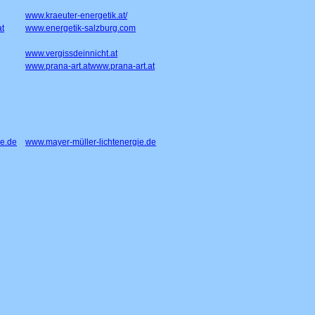
www.kraeuter-energetik.at/
t
www.energetik-salzburg.com
www.vergissdeinnicht.at
www.prana-art.atwww.prana-art.at
ie.de
www.mayer-müller-lichtenergie.de