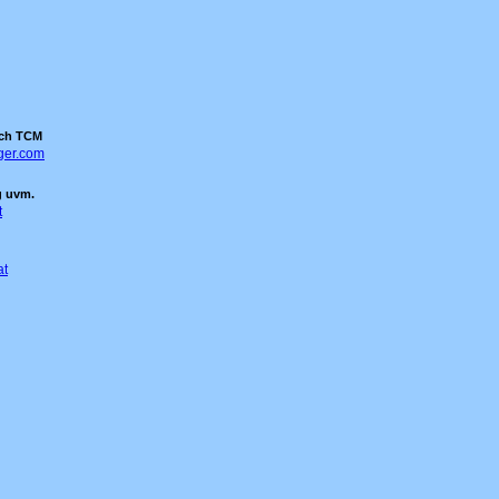
nach TCM
ger.com
g uvm.
t
at