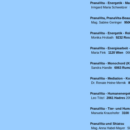
PranaVita - Energetik - 
Irmgard Maria Schweitzer
PranaVita, PranaVita-Beau
Mag. Sabine Geringer
950
PranaVita - Energetik - R
Monika Hrobath
9232 Ro
PranaVita - Energiearbeit
Maria Fink
1120 Wien
06
PranaVita - Monochord (K
Sandra Handle
6063 Rum/
PranaVita - Mediation - 
Dr. Renate Heine-Mernik
8
PranaVita - Humanenerget
Leo Tötzl
2061 Hadres
20
PranaVita - Tier- und Hum
Manuela Kraushofer
3100 
PranaVita und Shiatsu
Mag. Anna Habel-Mayer
5