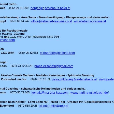
en und mehr...
Wals
0664-21 40 309
berger@gaestehaus-heidi.at
ozialberatung - Aura Soma - Stressbewältigung - Klangmassage und vieles mehr....
oppl
0676-62 14 247
office@lebens-t-raeume.co.at
www.lebens-t-räume.at
is für Psychotherapie
r Hauptstr. 10a
und
g 43
und
1220 Wien, Unter-Meidlingerstraße 99/8
hmass.com
ach
1210 Wien
0650-95 32 632
m.haberler@hotmail.com
ssage
rmoos
0664-73 72 33 26
prana.elisabeth@gmail.com
- Akasha Chronik Medium - Mediales Kartenlegen - Spirituelle Beratung
1 Podersdorf am See
0676-670 13 89
petra.pittnauer@seelenebene.at
www.seele
ntal Coaching - schamanische Heilmethoden und einiges mehr...
ohann
0670-55 72 805
kontakt@martina-kurz.com
www.martina-mittelbach.de/
larbeit nach Körbler - Lomi-Lomi-Nui - Nuad-Thai - Organic-Pin-Code/Biokybernetik 
 Eugendorf
0670-558 20 28
ck.energetik@gmx.at