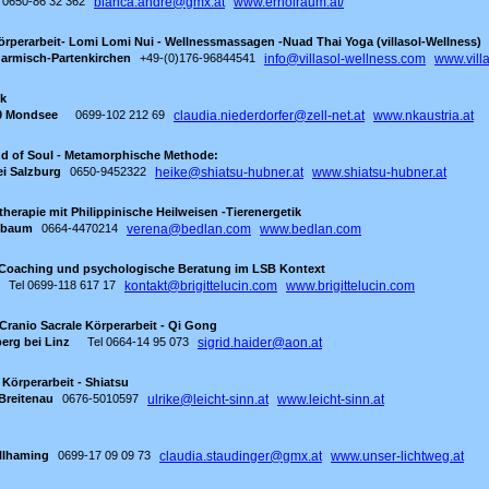
0650-86 32 362
bianca.andre@gmx.at
www.erholraum.at/
örperarbeit- Lomi Lomi Nui - Wellnessmassagen -Nuad Thai Yoga (villasol-Wellness)
armisch-Partenkirchen
+49-(0)176-96844541
info@villasol-wellness.com
www.vill
ik
0 Mondsee
0699-102 212 69
claudia.niederdorfer@zell-net.at
www.nkaustria.at
und of Soul - Metamorphische Methode:
ei Salzburg
0650-9452322
heike@shiatsu-hubner.at
www.shiatsu-hubner.at
etherapie mit Philippinische Heilweisen -Tierenergetik
sbaum
0664-4470214
verena@bedlan.com
www.bedlan.com
s Coaching und psychologische Beratung im LSB Kontext
Tel 0699-118 617 17
kontakt@brigittelucin.com
www.brigittelucin.com
 Cranio Sacrale Körperarbeit - Qi Gong
erg bei Linz
Tel 0664-14 95 073
sigrid.haider@aon.at
 Körperarbeit - Shiatsu
Breitenau
0676-5010597
ulrike@leicht-sinn.at
www.leicht-sinn.at
llhaming
0699-17 09 09 73
claudia.staudinger@gmx.at
www.unser-lichtweg.at