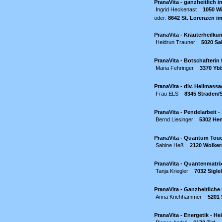
PranaVita - ganzheitlich i
Ingrid Heckenast
1050 W
oder:
8642 St. Lorenzen im
PranaVita - Kräuterheilku
Heidrun Trauner
5020 Sa
PranaVita - Botschafterin
Maria Fehringer
3370 Yb
PranaVita - div. Heilmas
Frau ELS
8345 Straden/
PranaVita - Pendelarbeit
Bernd Liesinger
5302 Hen
PranaVita - Quantum Touc
Sabine Heß
2120 Wolker
PranaVita - Quantenmatrix
Tanja Kriegler
7032 Sigle
PranaVita - Ganzheitliche
Anna Krichhammer
5201 
PranaVita - Energetik - He