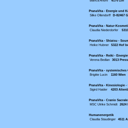
Bianca André
6170 Zirl
PranaVita - Energie und K
Silke Ollendorff
D-82467 G
PranaVita - Natur-Kosmet
Claudia Niederdorfer
531
PranaVita - Shiatsu - So
Heike Hubner
5322 Hof b
PranaVita - Reiki - Energi
Verena Bedlan
3013 Pres
PranaVita - systemische
Brigitte Lucin
1160 Wien
PranaVita - Kinesiologie -
Sigird Haider
4203 Altenb
PranaVita - Cranio Sacrale
MSC Ulrike Schmidt
2624 
Humanenergetik
Claudia Staudinger
4511 A