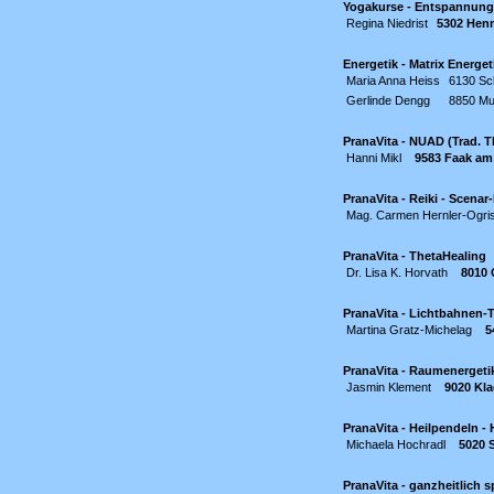
Yogakurse - Entspannungs
Regina Niedrist
5302 Hen
Energetik - Matrix Energet
Maria Anna Heiss
6130 S
Gerlinde Dengg
8850 Mu
PranaVita - NUAD (Trad. 
Hanni Mikl
9583 Faak am
PranaVita - Reiki - Scena
Mag. Carmen Hernler-Ogri
PranaVita - ThetaHealing
Dr. Lisa K. Horvath
8010 
PranaVita - Lichtbahnen-T
Martina Gratz-Michelag
5
PranaVita - Raumenerget
Jasmin Klement
9020 Kla
PranaVita - Heilpendeln 
Michaela Hochradl
5020 
PranaVita - ganzheitlich s