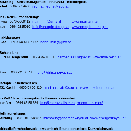
training - Stressmanagement - PranaVita - Bioenergetik
ndorf
0664-5834400
regina.niedrist@sbg.at
ics - Reiki - Pranaheilung:
chwaz
0676-5009412
mari-ann@gmx.at
www.mari-ann.at
rau
0664-2315910
info@energie-dengg.at
www.energie-dengg.at
Thai-Massage)
 See
Tel 0650-51 57 172
hanni.mikl@gmx.at
r-Behandlung
s
9020 Klagenfurt
0664-84 76 100
carmenisa2@gmx.at
www.inselreich.at
Graz
0650-21 80 780
hello@drlisahorvath.at
herapie - Kräuterwissen
431 Kuchl
0650-59 05 320
martina.gratz@sbg.at
www.daseinundtun.at
ik - KeBA Kosmoenergetische Bewusstseinsarbeit
genfurt
0664-63 58 686
info@maravitalis.com
maravitalis.com/
- Heilmagnetismus
Salzburg
0681-819 698 87
michaela@energetik4you.at
www.energetik4you.at
pirituelle Psychotherapie - systemisch lösungsorientierte Kurzzeittherapie