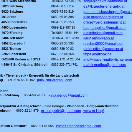
5071 Wals-Siezenheim
Tel 0664 730 45 1 35
sonja@chakra-harmonie.at
5020 Salzburg
0664-30 10 714
ea@kraeuter-energetik.at
5020 Salzburg
0676-73 80 519
gabriele.schausberger@gmx.a
4910 Ried
0650-56 03 388
julia.gugeneder@gmx.at
4653 Eberstalzell
0664-35 26 253
office@vergissdeinnicht.at
4460 Losenstein
0699-119 957 95
hagnangelika@gmail.com
4070 Eferding
Tel 0664-45 84 144
a.minihuber@gmail.com
3484 Jettsdorf
Tel 0664-30 13 830
karin.lendl@aon.at
3452 Ebersdorf
0680-23 30 335
reschmi2000@gmail.com
2521 Trumau
0660-839 00 02
pieler.office@manecor.at
2202 Enzersfeld
0676-32 44 368
tatpe@outlook.de
D-25980 Keitum auf SYLT
0049-172 54 21 604
info@mayer-müller-lichtenerg
I-39047 St. Christina, Südtirol
0039 339 4714741
mahlk.martina@gmail.com
k - Tierenergetik - Energetik für die Landwirtschaft
ng
Tel 0676-56 11 102
julia1986@gmail.com
inerin
furt-Viktring
0664-50 76 700
katja.dengg@gmail.com
elpunktur & Klangschalen - Kinesiologie - Waldbaden - Bergwanderführerin
erbrunn
0650-22 14 979
m.leutgeb64@gmail.com
www.m-l.top/
oatisch Geresdorf
0650-94 64 555
esther.amringer@gmail.com