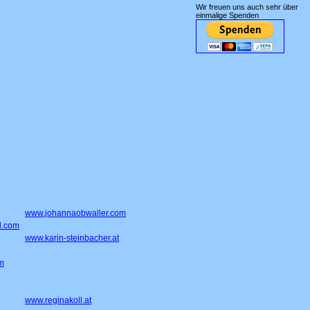
Wir freuen uns auch sehr über
einmalige Spenden
www.johannaobwaller.com
l.com
www.karin-steinbacher.at
m
www.reginakoll.at