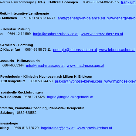
iker für Psychotherapie (HPG)
D-86399 Bobingen
0049-(0)8234-802 45 15
frank.u
Reiki - Integrative Lerntherapie
9 München
Tel +49 174 80 3 66 77
anita@energy-in-balance.eu
www.energy-in-b
 - Holistsic Pulsing
an
0664-12 14 599
tanja@vonherzzuherz.co.at
www.vonherzzuherz.co.at
e-Arbeit & - Beratung
20 Klagenfurt
0664-88 58 78 11
energie@lebenssachen.at
www.lebenssachen.at
asseurin - Heilmasseurin
0664-6303344
info@imad-massage.at
www.imad-massage.at
 Psychologin - Klinische Hypnose nach Milton H. Erickson
9020 Klagenfurt
0650 500 44 50
praxis@hypnose-bleyer.com
www.hypnose-bley
- spirituelle Rückführungen
2601 Sollenau
0678 1217328
ingrid@ingrid-mit-gefuehl.at
eratertin, PranaVita-Coaching, PranaVita-Therapeutin
 Salzburg
0662-628552
inesiologie
cking
0699-813 720 20
ingekreiner@gmx.at
www.praxis-kreiner.at