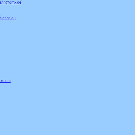
mann@gmx.de
alance.eu
er.com