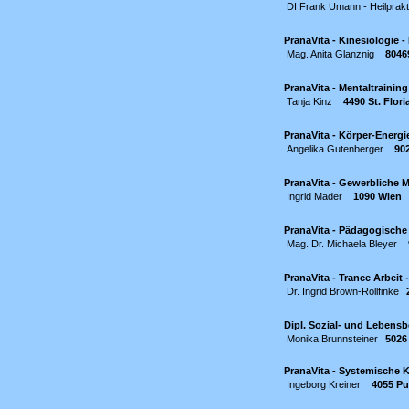
DI Frank Umann - Heilprakt
PranaVita - Kinesiologie - 
Mag. Anita Glanznig
8046
PranaVita - Mentaltraining
Tanja Kinz
4490 St. Flori
PranaVita - Körper-Energi
Angelika Gutenberger
90
PranaVita - Gewerbliche M
Ingrid Mader
1090 Wien
PranaVita - Pädagogische
Mag. Dr. Michaela Bleyer
PranaVita - Trance Arbeit 
Dr. Ingrid Brown-Rollfinke
Dipl. Sozial- und Lebensb
Monika Brunnsteiner
5026
PranaVita - Systemische K
Ingeborg Kreiner
4055 Pu