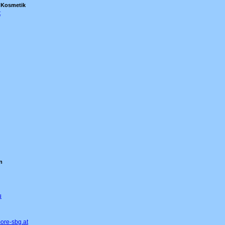
- Kosmetik
t
n
u
ore-sbg.at