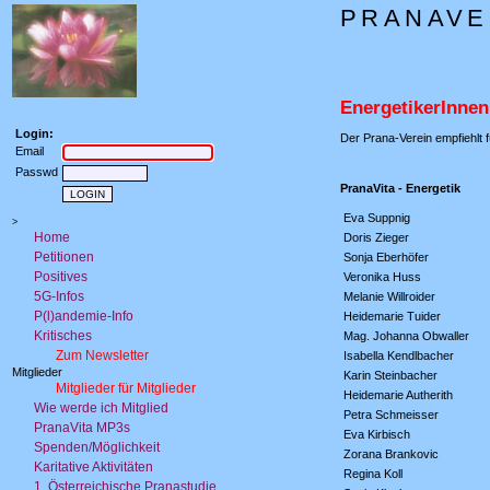
PRANAVER
EnergetikerInnen
Login:
Der Prana-Verein empfiehlt 
Email
Passwd
PranaVita - Energetik
Eva Suppnig
>
Home
Doris Zieger
Petitionen
Sonja Eberhöfer
Positives
Veronika Huss
5G-Infos
Melanie Willroider
P(l)andemie-Info
Heidemarie Tuider
Kritisches
Mag. Johanna Obwaller
Zum Newsletter
Isabella Kendlbacher
Mitglieder
Karin Steinbacher
Mitglieder für Mitglieder
Heidemarie Autherith
Wie werde ich Mitglied
Petra Schmeisser
PranaVita MP3s
Eva Kirbisch
Spenden/Möglichkeit
Zorana Brankovic
Karitative Aktivitäten
Regina Koll
1. Österreichische Pranastudie