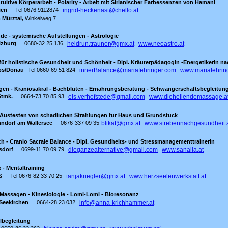
ntuitive Körperarbeit - Polarity - Arbeit mit Sirianischer Farbessenzen von Hamani
ien
Tel 0676 9112874
ingrid-heckenast@chello.at
 Mürztal,
Winkelweg 7
nde - systemische Aufstellungen - Astrologie
lzburg
0680-32 25 136
heidrun.trauner@gmx.at
www.neoastro.at
 für holistische Gesundheit und Schönheit - Dipl. Kräuterpädagogin -Energetikerin 
bs/Donau
Tel 0660-69 51 824
innerBalance@mariafehringer.com
www.mariafehrin
sagen - Kraniosakral - Bachblüten - Ernährungsberatung - Schwangerschaftsbegleitun
Stmk.
0664-73 70 85 93
els.verhofstede@gmail.com
www.dieheilendemassage.a
 - Austesten von schädlichen Strahlungen für Haus und Grundstück
ndorf am Wallersee
0676-337 09 35
blikat@gmx.at
www.strebennachgesundheit.
h - Cranio Sacrale Balance - Dipl. Gesundheits- und Stressmanagementtrainerin
sdorf
0699-11 70 09 79
dieganzealternative@gmail.com
www.sanalia.at
 - Mentaltraining
ß
Tel 0676-82 33 70 25
tanjakriegler@gmx.at
www.herzseelenwerkstatt.at
 Massagen - Kinesiologie - Lomi-Lomi - Bioresonanz
Seekirchen
0664-28 23 032
info@anna-krichhammer.at
ilbegleitung